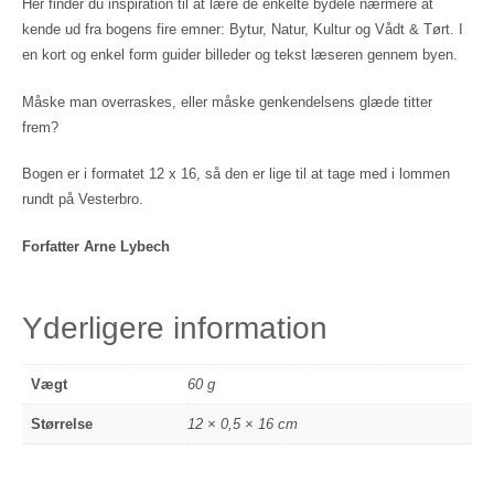
Her finder du inspiration til at lære de enkelte bydele nærmere at
kende ud fra bogens fire emner: Bytur, Natur, Kultur og Vådt & Tørt. I
en kort og enkel form guider billeder og tekst læseren gennem byen.
Måske man overraskes, eller måske genkendelsens glæde titter
frem?
Bogen er i formatet 12 x 16, så den er lige til at tage med i lommen
rundt på Vesterbro.
Forfatter Arne Lybech
Yderligere information
Vægt
60 g
Størrelse
12 × 0,5 × 16 cm