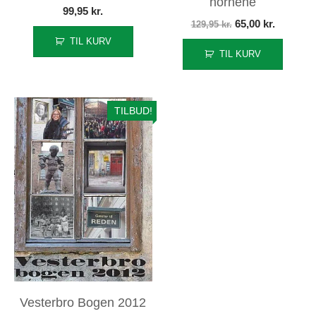
hornene
99,95
kr.
Den
Den
65,00
kr.
129,95
kr.
TIL KURV
oprindelige
aktuelle
TIL KURV
pris
pris
var:
er:
129,95 kr..
65,00 kr.
TILBUD!
Vesterbro Bogen 2012