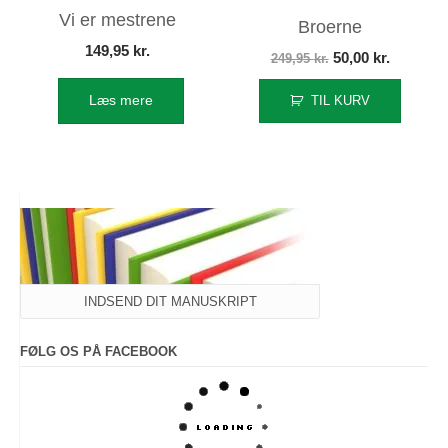
Vi er mestrene
Broerne
149,95
kr.
Den
Den
50,00
kr.
249,95
kr.
oprindelige
aktuelle
Læs mere
TIL KURV
pris
pris
var:
er:
249,95 kr..
50,00 kr.
INDSEND DIT MANUSKRIPT
FØLG OS PÅ FACEBOOK