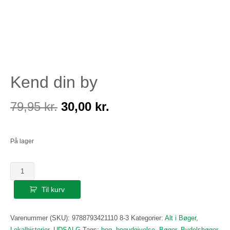
Kend din by
Den
Den
79,95
kr.
30,00
kr.
oprindelige
aktuelle
På lager
pris
pris
Kend
var:
er:
din
Til kurv
by
79,95 kr..
30,00 kr..
antal
Varenummer (SKU):
9788793421110 8-3
Kategorier:
Alt i Bøger
,
Lokalhistorier
,
UDSALG
Tags:
bog
,
bogudgivelse
,
Bøger
,
Bydelsbøger
,