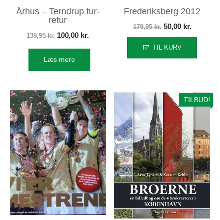
Århus – Terndrup tur-
Frederiksberg 2012
retur
Den
Den
50,00
kr.
179,95
kr.
Den
Den
100,00
kr.
139,95
kr.
oprindelige
aktuelle
oprindelige
aktuelle
TIL KURV
pris
pris
Læs mere
pris
pris
var:
er:
var:
er:
179,95 kr..
50,00 kr.
139,95 kr..
100,00 kr..
TILBUD!