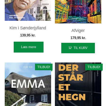
Kim i Sønderjylland
Afviger
139,95
kr.
179,95
kr.
Læs mere
TIL KURV
TILBUD!
TILBUD!