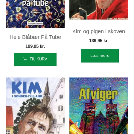
Kim og pigen i skoven
Hele Blåbær På Tube
139,95
kr.
199,95
kr.
Læs mere
TIL KURV