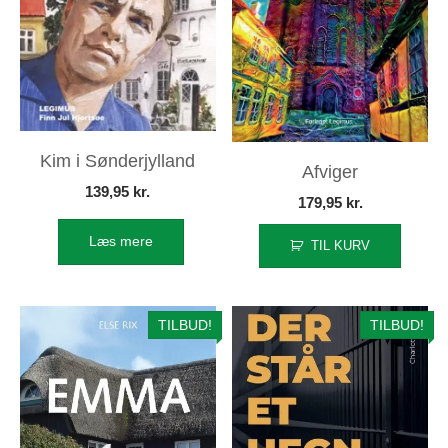
Kim i Sønderjylland
Afviger
139,95
kr.
179,95
kr.
Læs mere
TIL KURV
TILBUD!
TILBUD!