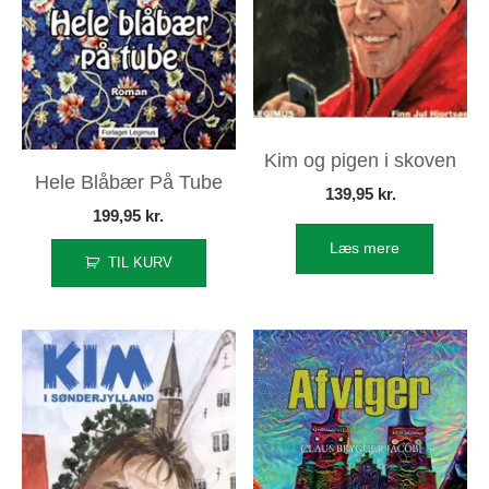
Kim og pigen i skoven
Hele Blåbær På Tube
139,95
kr.
199,95
kr.
Læs mere
TIL KURV