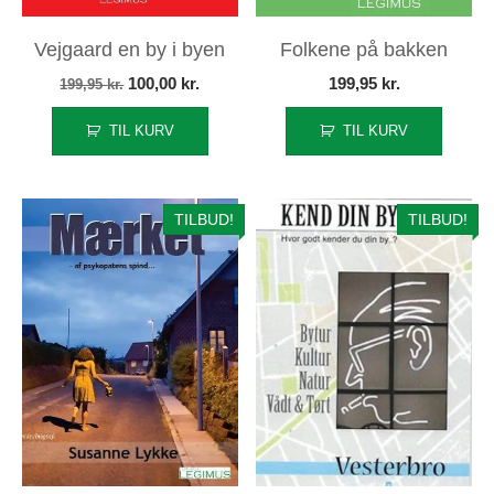
Vejgaard en by i byen
Folkene på bakken
Den
Den
100,00
kr.
199,95
kr.
199,95
kr.
oprindelige
aktuelle
TIL KURV
TIL KURV
pris
pris
var:
er:
199,95 kr..
100,00 kr..
TILBUD!
TILBUD!