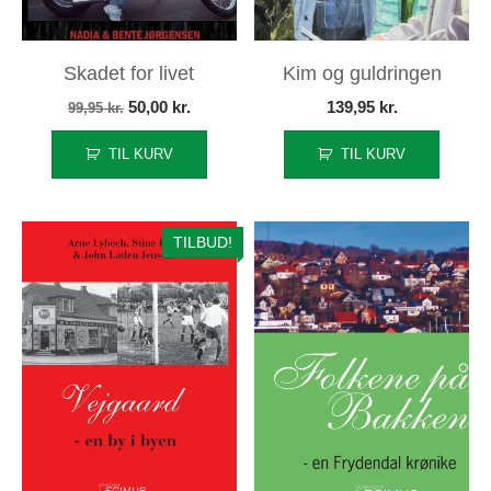
Skadet for livet
Kim og guldringen
Den
Den
50,00
kr.
139,95
kr.
99,95
kr.
oprindelige
aktuelle
TIL KURV
TIL KURV
pris
pris
var:
er:
99,95 kr..
50,00 kr..
TILBUD!