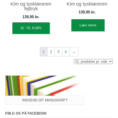
Kim og tysklæreren
Kim og tysklæreren
fejltryk
139,95
kr.
139,95
kr.
Læs mere
TIL KURV
1
2
3
4
→
INDSEND DIT MANUSKRIPT
FØLG OS PÅ FACEBOOK