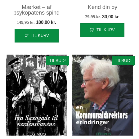
Mærket – af
Kend din by
psykopatens spind
Den
Den
30,00
kr.
79,95
kr.
Den
Den
100,00
kr.
149,95
kr.
oprindelige
aktuelle
oprindelige
aktuelle
TIL KURV
pris
pris
TIL KURV
pris
pris
var:
er:
var:
er:
79,95 kr..
30,00 kr..
149,95 kr..
100,00 kr..
TILBUD!
TILBUD!