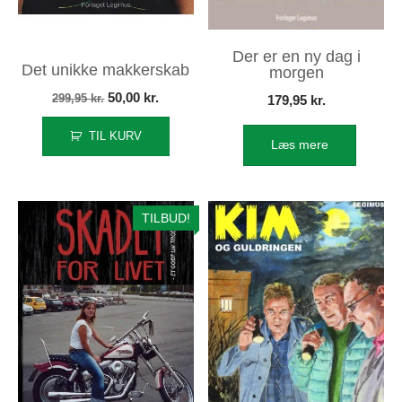
Der er en ny dag i
Det unikke makkerskab
morgen
Den
Den
50,00
kr.
299,95
kr.
179,95
kr.
oprindelige
aktuelle
TIL KURV
Læs mere
pris
pris
var:
er:
299,95 kr..
50,00 kr..
TILBUD!