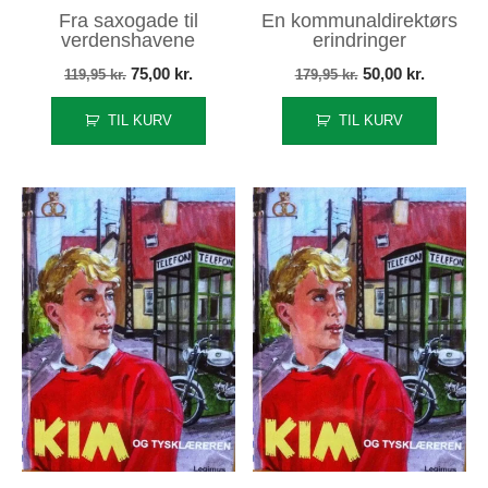
Fra saxogade til
En kommunaldirektørs
verdenshavene
erindringer
Den
Den
Den
Den
75,00
kr.
50,00
kr.
119,95
kr.
179,95
kr.
oprindelige
aktuelle
oprindelige
aktuelle
TIL KURV
TIL KURV
pris
pris
pris
pris
var:
er:
var:
er:
119,95 kr..
75,00 kr..
179,95 kr..
50,00 kr.