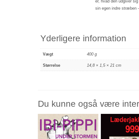
er, hvad den udgiver s
sin egen indre stræben –
Yderligere information
Vægt
400 g
Størrelse
14,8 × 1,5 × 21 cm
Du kunne også være inte