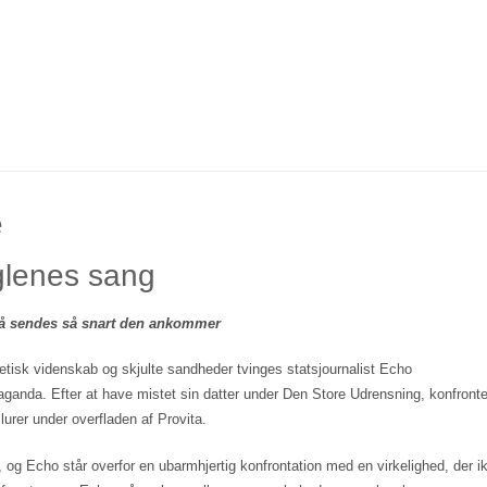
e
lenes sang
, så sendes så snart den ankommer
etisk videnskab og skjulte sandheder tvinges statsjournalist Echo
paganda. Efter at have mistet sin datter under Den Store Udrensning, konfront
urer under overfladen af Provita.
 og Echo står overfor en ubarmhjertig konfrontation med en virkelighed, der i