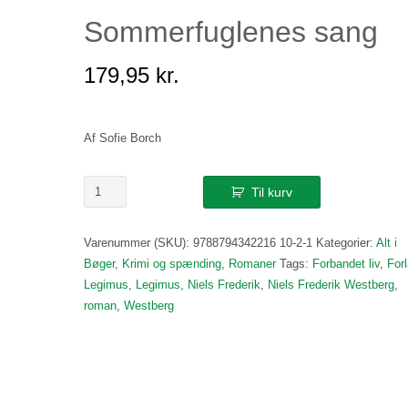
Sommerfuglenes sang
179,95
kr.
Af Sofie Borch
Sommerfuglenes
Til kurv
sang
antal
Varenummer (SKU):
9788794342216 10-2-1
Kategorier:
Alt i
Bøger
,
Krimi og spænding
,
Romaner
Tags:
Forbandet liv
,
For
Legimus
,
Legimus
,
Niels Frederik
,
Niels Frederik Westberg
,
roman
,
Westberg