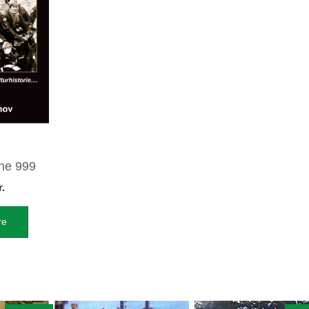
ne 999
r.
re