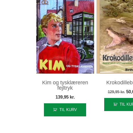
Kim og tysklæreren
Krokodilleb
fejltryk
De
50
129,95
kr.
139,95
kr.
opr
TIL KU
pri
TIL KURV
var
129