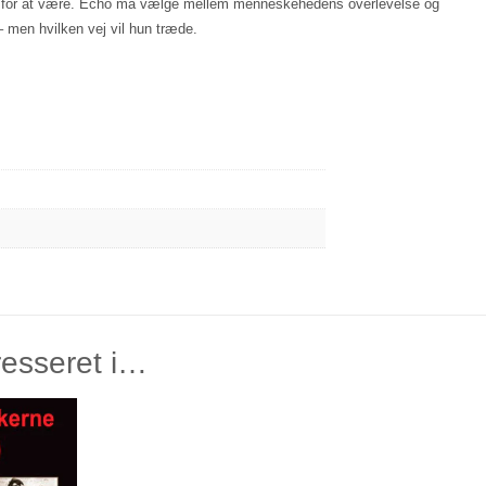
ig for at være. Echo må vælge mellem menneskehedens overlevelse og
 men hvilken vej vil hun træde.
resseret i…