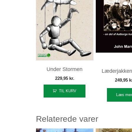
Under Stormen
Læderjakker
229,95
kr.
249,95
k
TIL KURV
Læs me
Relaterede varer