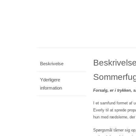
Beskrivels
Beskrivelse
Sommerfug
Yderligere
information
Forsalg, er i trykken
I et samfund formet af u
Everly til at sprede pro
hun med rædslerne, der l
Spørgsmål tårner sig op,