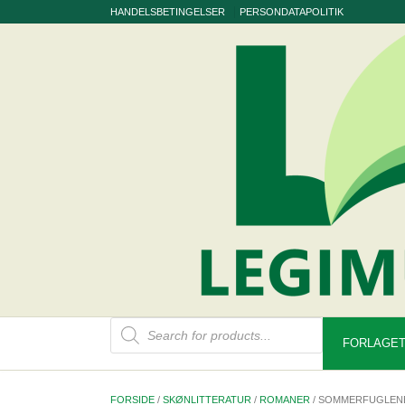
Skip
HANDELSBETINGELSER
PERSONDATAPOLITIK
to
content
Products
search
FORLAGET
FORSIDE
/
SKØNLITTERATUR
/
ROMANER
/ SOMMERFUGLEN