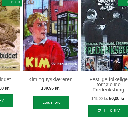
TILBUD!
TIL
iddet
Kim og tysklæreren
Festlige folkelige
fornøjelige
n
Den
,00
kr.
139,95
kr.
Frederiksberg
indelige
aktuelle
Den
D
50,00
kr.
149,00
kr.
RV
Læs mere
s
pris
oprindeli
a
:
er:
TIL KURV
pris
p
,95 kr..
50,00 kr..
var:
e