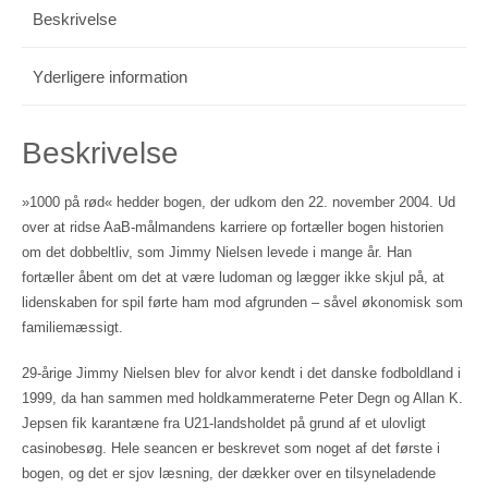
Beskrivelse
Yderligere information
Beskrivelse
»1000 på rød« hedder bogen, der udkom den 22. november 2004. Ud
over at ridse AaB-målmandens karriere op fortæller bogen historien
om det dobbeltliv, som Jimmy Nielsen levede i mange år. Han
fortæller åbent om det at være ludoman og lægger ikke skjul på, at
lidenskaben for spil førte ham mod afgrunden – såvel økonomisk som
familiemæssigt.
29-årige Jimmy Nielsen blev for alvor kendt i det danske fodboldland i
1999, da han sammen med holdkammeraterne Peter Degn og Allan K.
Jepsen fik karantæne fra U21-landsholdet på grund af et ulovligt
casinobesøg. Hele seancen er beskrevet som noget af det første i
bogen, og det er sjov læsning, der dækker over en tilsyneladende