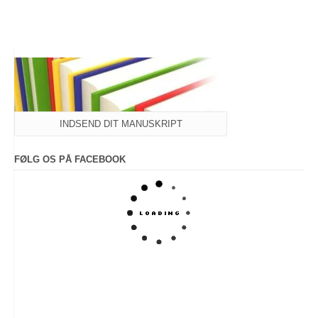
var:
er:
199,95 kr..
100,00 kr..
INDSEND DIT MANUSKRIPT
FØLG OS PÅ FACEBOOK