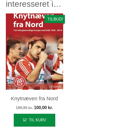
interesseret i…
TILBUD!
Knytnæven fra Nord
Den
Den
100,00
kr.
199,95
kr.
oprindelige
aktuelle
TIL KURV
pris
pris
var:
er: