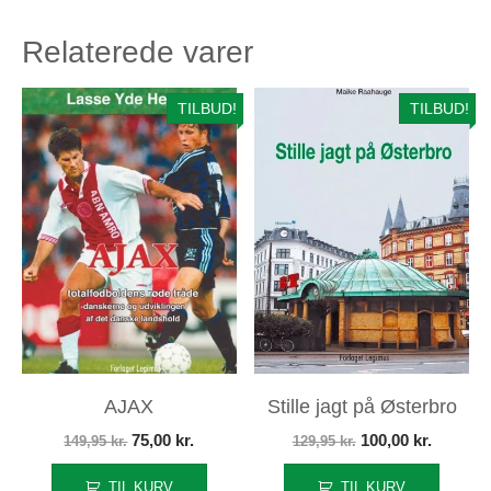
199,95 kr..
100,00 kr..
Relaterede varer
TILBUD!
TILBUD!
AJAX
Stille jagt på Østerbro
Den
Den
Den
Den
75,00
kr.
100,00
kr.
149,95
kr.
129,95
kr.
oprindelige
aktuelle
oprindelige
aktuelle
TIL KURV
TIL KURV