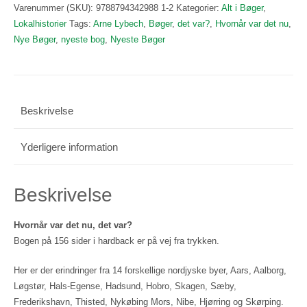
det
Varenummer (SKU):
9788794342988 1-2
Kategorier:
Alt i Bøger
,
var?
Lokalhistorier
Tags:
Arne Lybech
,
Bøger
,
det var?
,
Hvornår var det nu
,
antal
Nye Bøger
,
nyeste bog
,
Nyeste Bøger
Beskrivelse
Yderligere information
Beskrivelse
Hvornår var det nu, det var?
Bogen på 156 sider i hardback er på vej fra trykken.
Her er der erindringer fra 14 forskellige nordjyske byer, Aars, Aalborg,
Løgstør, Hals-Egense, Hadsund, Hobro, Skagen, Sæby,
Frederikshavn, Thisted, Nykøbing Mors, Nibe, Hjørring og Skørping.