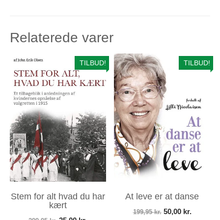
Relaterede varer
TILBUD!
TILBUD!
Stem for alt hvad du har
At leve er at danse
kært
Den
Den
50,00
kr.
199,95
kr.
Den
Den