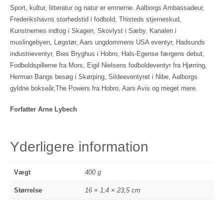
Sport, kultur, litteratur og natur er emnerne. Aalborgs Ambassadeur,
Frederikshavns storhedstid i fodbold, Thisteds stjerneskud,
Kunstnernes indtog i Skagen, Skovlyst i Sæby, Kanalen i
muslingebyen, Løgstør, Aars ungdommens USA eventyr, Hadsunds
industrieventyr, Bies Bryghus i Hobro, Hals-Egense færgens debut,
Fodboldspillerne fra Mors, Eigil Nielsens fodboldeventyr fra Hjørring,
Herman Bangs besøg i Skørping, Sildeeventyret i Nibe, Aalborgs
gyldne bokseår,The Powers fra Hobro, Aars Avis og meget mere.
Forfatter Arne Lybech
Yderligere information
Vægt
400 g
Størrelse
16 × 1,4 × 23,5 cm