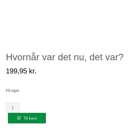
Hvornår var det nu, det var?
199,95
kr.
På lager
Hvornår
var
Til kurv
det
nu,