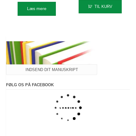
oprindelige
aktuelle
TIL KURV
Læs mere
pris
pris
var:
er:
179,95 kr..
50,00 kr.
INDSEND DIT MANUSKRIPT
FØLG OS PÅ FACEBOOK