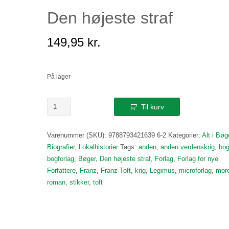
Den højeste straf
149,95
kr.
På lager
Den
Til kurv
højeste
straf
Varenummer (SKU):
9788793421639 6-2
Kategorier:
Alt i Bøg
antal
Biografier
,
Lokalhistorier
Tags:
anden
,
anden verdenskrig
,
bo
bogforlag
,
Bøger
,
Den højeste straf
,
Forlag
,
Forlag for nye
Forfattere
,
Franz
,
Franz Toft
,
krig
,
Legimus
,
microforlag
,
mor
roman
,
stikker
,
toft