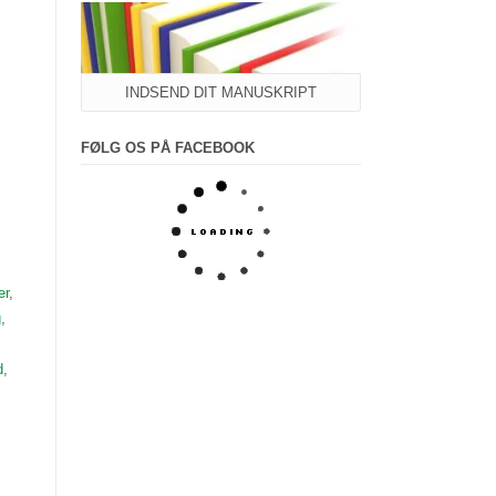
INDSEND DIT MANUSKRIPT
FØLG OS PÅ FACEBOOK
er
,
g
,
d
,