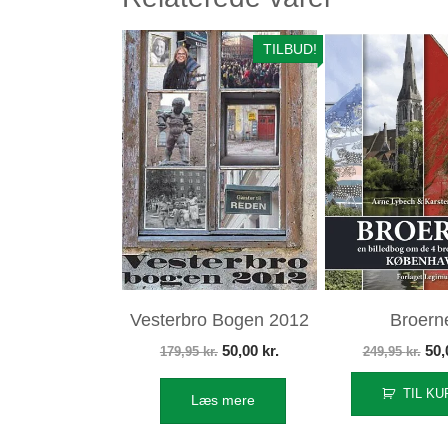
TILBUD!
Vesterbro Bogen 2012
Broern
Den
Den
De
50,00
kr.
50
179,95
kr.
249,95
kr.
oprindelige
aktuelle
opr
TIL KU
Læs mere
pris
pris
pri
var:
er:
var