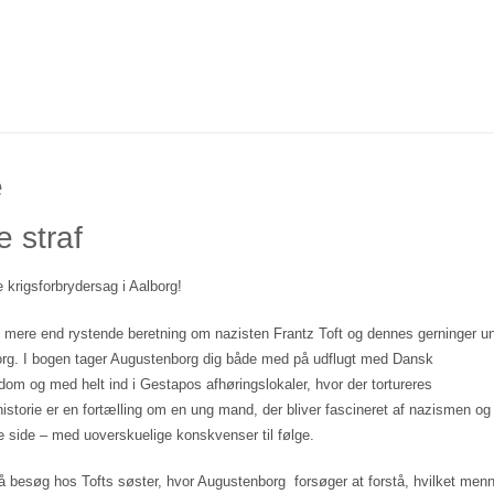
e
 straf
krigsforbrydersag i Aalborg!
en mere end rystende beretning om nazisten Frantz Toft og dennes gerninger u
org. I bogen tager Augustenborg dig både med på udflugt med Dansk
dom og med helt ind i Gestapos afhøringslokaler, hvor der tortureres
istorie er en fortælling om en ung mand, der bliver fascineret af nazismen o
te side – med uoverskuelige konskvenser til følge.
besøg hos Tofts søster, hvor Augustenborg forsøger at forstå, hvilket men