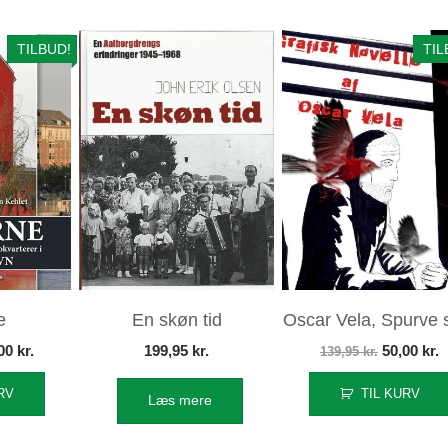
TILBUD!
TIL
e
En skøn tid
Oscar Vela, Spurve
n
Den
Den
D
,00
kr.
199,95
kr.
50,00
kr.
139,95
kr.
indelige
aktuelle
oprindeli
a
RV
TIL KURV
Læs mere
s
pris
pris
p
:
er:
var:
e