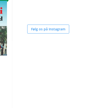
Følg os på Instagram
Den
ge
aktuelle
pris
er:
149,95 kr..