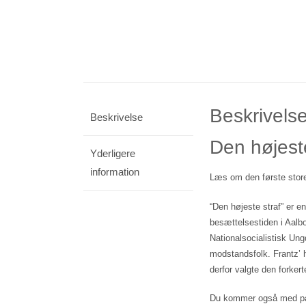
Beskrivels
Beskrivelse
Den højeste
Yderligere
information
Læs om den første store 
“Den højeste straf” er 
besættelsestiden i Aalb
Nationalsocialistisk Ung
modstandsfolk. Frantz’ h
derfor valgte den forker
Du kommer også med på 