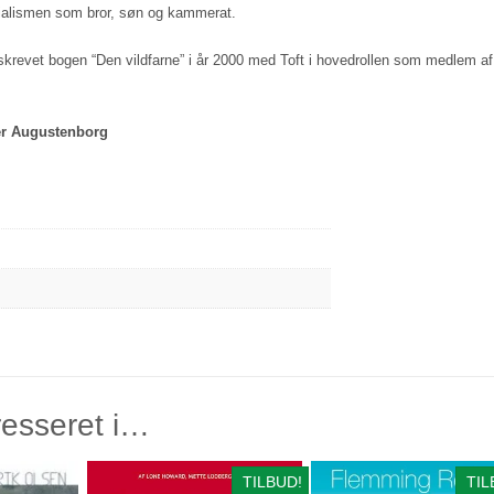
cialismen som bror, søn og kammerat.
e skrevet bogen “Den vildfarne” i år 2000 med Toft i hovedrollen som medlem af
er Augustenborg
resseret i…
TILBUD!
TIL