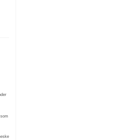
nder
g som
neske