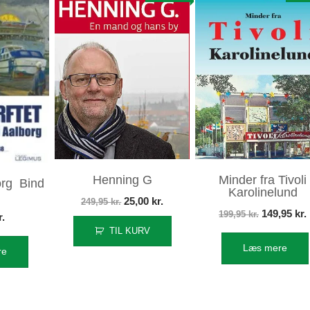
Henning G
Minder fra Tivoli
org Bind
Karolinelund
Den
Den
25,00
kr.
249,95
kr.
Den
149,95
kr.
199,95
kr.
r.
oprindelige
aktuelle
TIL KURV
oprindeli
pris
pris
Læs mere
pris
re
var:
er:
var:
249,95 kr..
25,00 kr..
199,95 kr..