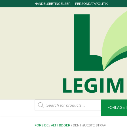
Skip
HANDELSBETINGELSER
PERSONDATAPOLITIK
to
content
Products
search
FORLAGET
FORSIDE
/
ALT I BØGER
/ DEN HØJESTE STRAF