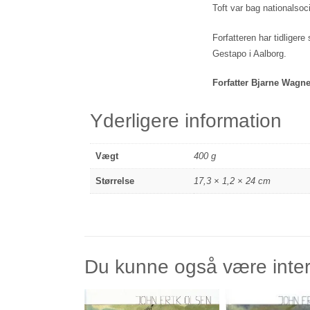
Toft var bag nationalso
Forfatteren har tidliger
Gestapo i Aalborg.
Forfatter Bjarne Wagn
Yderligere information
Vægt
400 g
Størrelse
17,3 × 1,2 × 24 cm
Du kunne også være inte