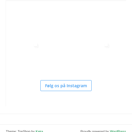
Følg os på Instagram
Theme: TopShop by
Kaira
Proudly powered by
WordPress