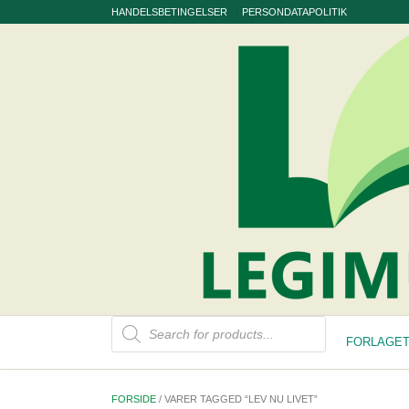
Skip
HANDELSBETINGELSER
PERSONDATAPOLITIK
to
content
Products
search
FORLAGET
FORSIDE
/ VARER TAGGED “LEV NU LIVET”