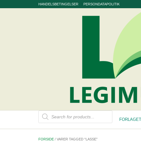
Skip
HANDELSBETINGELSER
PERSONDATAPOLITIK
to
content
Products
search
FORLAGET
FORSIDE
/ VARER TAGGED “LASSE”