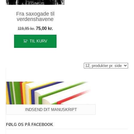
Fra saxogade til
verdenshavene
Den
Den
75,00
kr.
119,95
kr.
oprindelige
aktuelle
TIL KURV
pris
pris
var:
er:
119,95 kr..
75,00 kr..
INDSEND DIT MANUSKRIPT
FØLG OS PÅ FACEBOOK