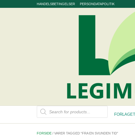
Skip
HANDELSBETINGELSER
PERSONDATAPOLITIK
to
content
Products
search
FORLAGET
FORSIDE
/ VARER TAGGED “FRA EN SVUNDEN TID”