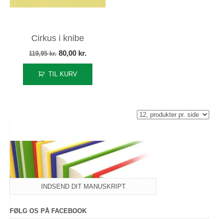
Cirkus i knibe
Den
Den
80,00
kr.
119,95
kr.
oprindelige
aktuelle
TIL KURV
pris
pris
var:
er:
119,95 kr..
80,00 kr..
INDSEND DIT MANUSKRIPT
FØLG OS PÅ FACEBOOK