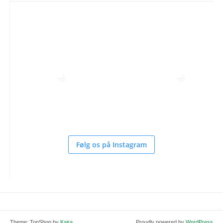
Følg os på Instagram
Theme: TopShop by
Kaira
Proudly powered by
WordPress