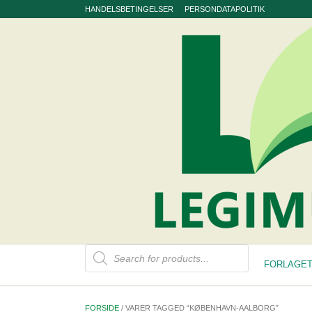
Skip
HANDELSBETINGELSER
PERSONDATAPOLITIK
to
content
Products
search
FORLAGET
FORSIDE
/ VARER TAGGED “KØBENHAVN-AALBORG”